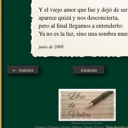
Y el viejo amor que fue y dejó de serl
aparece quizá y nos desconcierta,

pero al final llegamos a entenderlo:

Ya no es la luz, sino una sombra mue
junio de 2008
← Anterior
Aleatorio
Diseño: Carmen Álvarez
Poemas © Francisco Álvarez Hidalgo, Familia Álvarez.
Todos derechos re