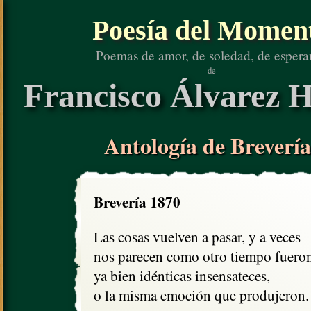
Poesía del Momen
Poemas de amor, de soledad, de espera
de
Francisco Álvarez H
Antología de Brevería
Brevería 1870
Las cosas vuelven a pasar, y a veces

nos parecen como otro tiempo fueron
ya bien idénticas insensateces,

o la misma emoción que produjeron.
