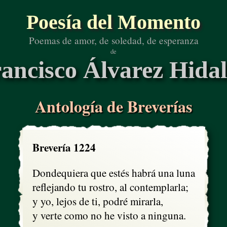
Poesía del Momento
Poemas de amor, de soledad, de esperanza
de
ancisco Álvarez Hida
Antología de Breverías
Brevería 1224
Dondequiera que estés habrá una luna

reflejando tu rostro, al contemplarla;

y yo, lejos de ti, podré mirarla, 

y verte como no he visto a ninguna.