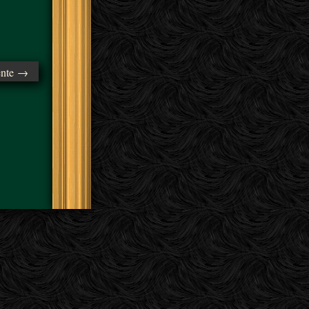
ente →