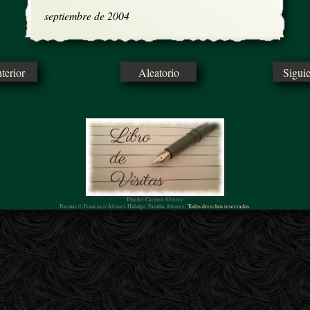
septiembre de 2004
erior
Aleatorio
Sigui
Diseño: Carmen Álvarez
Poemas © Francisco Álvarez Hidalgo, Familia Álvarez.
Todos derechos reservados.