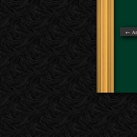
← Ant