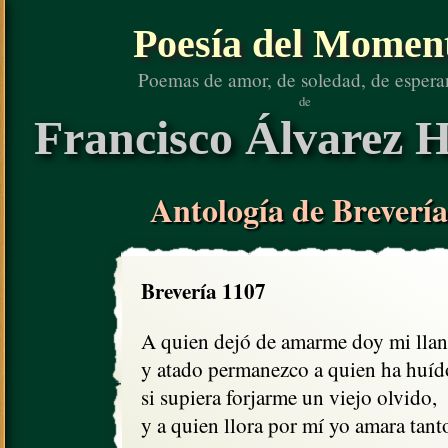
Poesía del Momen
Poemas de amor, de soledad, de espera
de
Francisco Álvarez H
Antología de Brevería
Brevería 1107
A quien dejó de amarme doy mi llant
y atado permanezco a quien ha huído
si supiera forjarme un viejo olvido,

y a quien llora por mí yo amara tanto