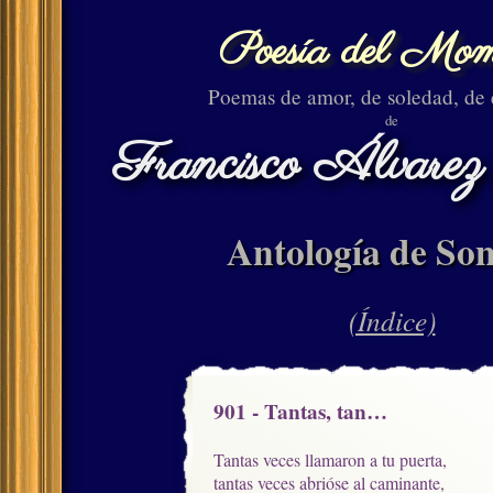
Poesía del Mom
Poemas de amor, de soledad, de
de
Francisco Álvarez
Antología de Son
(Índice)
901 - Tantas, tan…
Tantas veces llamaron a tu puerta,

tantas veces abrióse al caminante,
