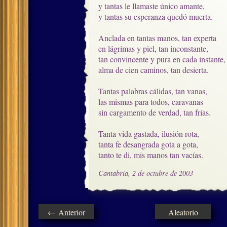
y tantas le llamaste único amante, 

y tantas su esperanza quedó muerta.

Anclada en tantas manos, tan experta

en lágrimas y piel, tan inconstante,

tan convincente y pura en cada instante, 
alma de cien caminos, tan desierta.

Tantas palabras cálidas, tan vanas,

las mismas para todos, caravanas

sin cargamento de verdad, tan frías.

Tanta vida gastada, ilusión rota, 

tanta fe desangrada gota a gota,

tanto te di, mis manos tan vacías.
Cantabria, 2 de octubre de 2003
← Anterior
Aleatorio