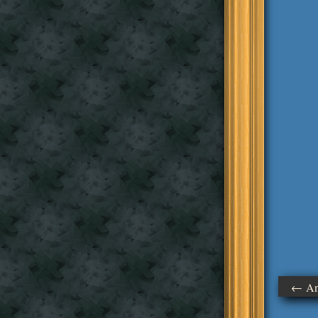
← Ant