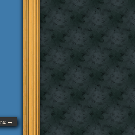
ente →