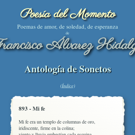
Poesía del Momento
Poemas de amor, de soledad, de esperanza
de
rancisco Álvarez Hidal
Antología de Sonetos
(Índice)
893 - Mi fe
Mi fe era un templo de columnas de oro,

iridiscente, firme en la colina;

viento y lluvia embestían cada esquina
