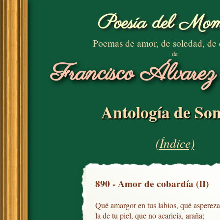
Poesía del Mom
Poemas de amor, de soledad, de
de
Francisco Álvarez
Antología de Son
(Índice)
890 - Amor de cobardía (II)
Qué amargor en tus labios, qué aspereza

la de tu piel, que no acaricia, araña;
