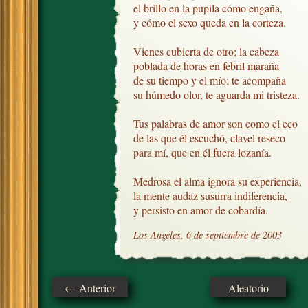
el brillo en la pupila cómo engaña,

y cómo el sexo queda en la corteza.

Vienes cubierta de otro; la cabeza

poblada de horas en febril maraña

de su tiempo y el mío; te acompaña

su húmedo olor, te aguarda mi tristeza.

Tus palabras de amor son como el eco

de las que él escuchó, clavel reseco

para mí, que en él fuera lozanía.

Medrosa el alma ignora su experiencia, 

la mente audaz susurra indiferencia,

y persisto en amor de cobardía.
Los Angeles, 6 de septiembre de 2003
← Anterior
Aleatorio