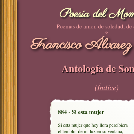
Poesía del Mom
Poemas de amor, de soledad, de
de
Francisco Álvarez
Antología de Son
(Índice)
884 - Si esta mujer
Si esta mujer que hoy llora percibiera

el temblor de mi luz en su ventana,
