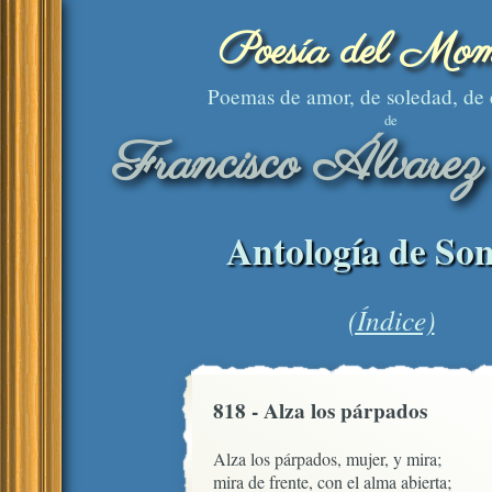
Poesía del Mom
Poemas de amor, de soledad, de
de
Francisco Álvarez
Antología de Son
(Índice)
818 - Alza los párpados
Alza los párpados, mujer, y mira;

mira de frente, con el alma abierta;
