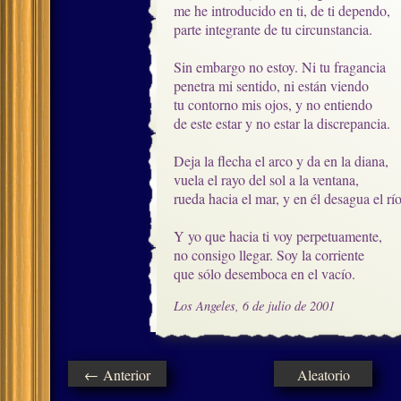
me he introducido en ti, de ti dependo, 

parte integrante de tu circunstancia.

Sin embargo no estoy. Ni tu fragancia

penetra mi sentido, ni están viendo

tu contorno mis ojos, y no entiendo

de este estar y no estar la discrepancia.

Deja la flecha el arco y da en la diana,

vuela el rayo del sol a la ventana,

rueda hacia el mar, y en él desagua el río.
Y yo que hacia ti voy perpetuamente,

no consigo llegar. Soy la corriente

que sólo desemboca en el vacío.
Los Angeles, 6 de julio de 2001
← Anterior
Aleatorio