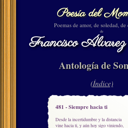
Poesía del Mom
Poemas de amor, de soledad, de
de
Francisco Álvarez
Antología de Son
(Índice)
481 - Siempre hacia ti
Desde la incertidumbre y la distancia

vine hacia ti, y aún hoy sigo viniendo,
