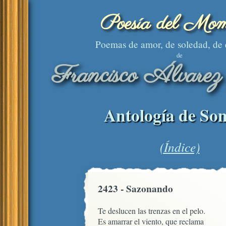
Poesía del Mom
Poemas de amor, de soledad, de
de
Francisco Álvarez
Antología de Son
(Índice)
2423 - Sazonando
Te deslucen las trenzas en el pelo.

Es amarrar el viento, que reclama
