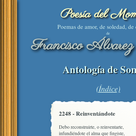
Poesía del Mom
Poemas de amor, de soledad, de
de
Francisco Álvarez
Antología de Son
(Índice)
2248 - Reinventándote
Debo reconstruirte, o reinventarte,

infundiéndote el alma que fingiste,
