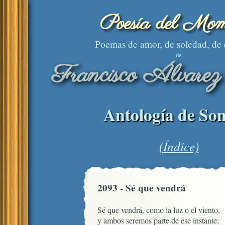
Poesía del Mom
Poemas de amor, de soledad, de
de
Francisco Álvarez
Antología de Son
(Índice)
2093 - Sé que vendrá
Sé que vendrá, como la luz o el viento,

y ambos seremos parte de ese instante;
