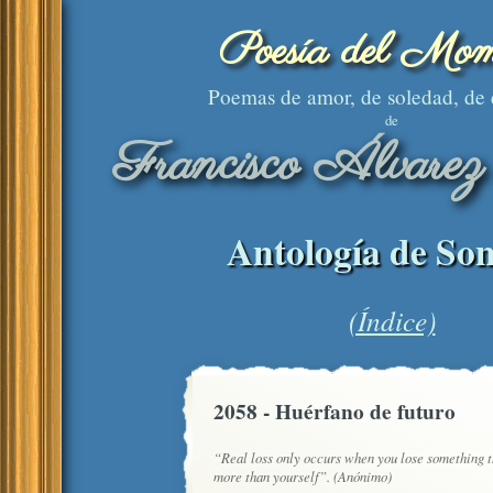
Poesía del Mom
Poemas de amor, de soledad, de
de
Francisco Álvarez
Antología de Son
(Índice)
2058 - Huérfano de futuro
“Real loss only occurs when you lose something t
more than yourself”. (Anónimo)