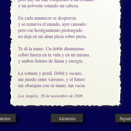
y un polvorín volando mi cabeza.

En cada amanecer se despereza

y se renueva el mundo, ayer cansado;

pero ese hostigamiento prolongado

no deja en mi alma pieza sobre pieza.

Te di la mano. Un doble dinamismo

cobró fuerza en tu vida y en mí mismo,

y ambos fuimos de llama y energía.

La soltaste y perdí. Débil y oscuro,

me pierdo entre vaivenes, y el futuro

me obsequia con su mano, tan vacía.
Los Angeles, 20 de noviembre de 2008
erior
Aleatorio
Sigui