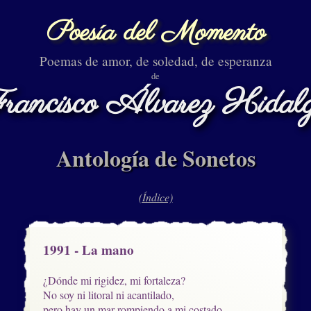
Poesía del Momento
Poemas de amor, de soledad, de esperanza
de
rancisco Álvarez Hidal
Antología de Sonetos
(Índice)
1991 - La mano
¿Dónde mi rigidez, mi fortaleza?

No soy ni litoral ni acantilado,

pero hay un mar rompiendo a mi costado,
