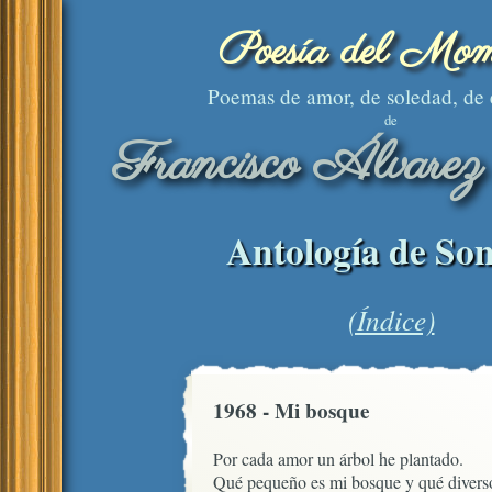
Poesía del Mom
Poemas de amor, de soledad, de
de
Francisco Álvarez
Antología de Son
(Índice)
1968 - Mi bosque
Por cada amor un árbol he plantado.

Qué pequeño es mi bosque y qué diverso