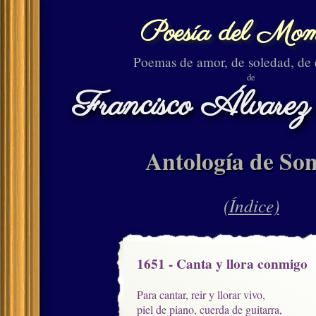
Poesía del Mom
Poemas de amor, de soledad, de
de
Francisco Álvarez
Antología de Son
(Índice)
1651 - Canta y llora conmigo
Para cantar, reir y llorar vivo,

piel de piano, cuerda de guitarra,
