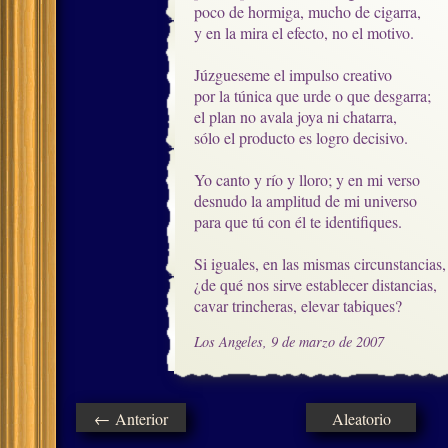
poco de hormiga, mucho de cigarra,

y en la mira el efecto, no el motivo.

Júzgueseme el impulso creativo

por la túnica que urde o que desgarra;

el plan no avala joya ni chatarra,

sólo el producto es logro decisivo.

Yo canto y río y lloro; y en mi verso

desnudo la amplitud de mi universo

para que tú con él te identifiques.

Si iguales, en las mismas circunstancias,

¿de qué nos sirve establecer distancias,

cavar trincheras, elevar tabiques?
Los Angeles, 9 de marzo de 2007
← Anterior
Aleatorio