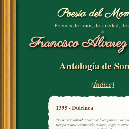
Poesía del Mom
Poemas de amor, de soledad, de
de
Francisco Álvarez
Antología de Son
(Índice)
1395 - Dulcinea
“Una moza labradora de muy buen parecer, de qui
tiempo anduvo enamorado, aunque, según se entie