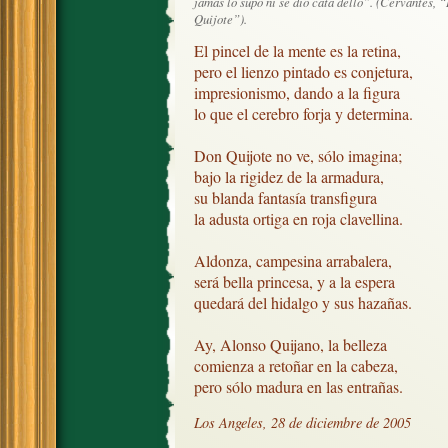
jamás lo supo ni se dio cata dello”. (Cervantes, 
Quijote”).
El pincel de la mente es la retina, 

pero el lienzo pintado es conjetura,

impresionismo, dando a la figura

lo que el cerebro forja y determina.

Don Quijote no ve, sólo imagina;

bajo la rigidez de la armadura,

su blanda fantasía transfigura

la adusta ortiga en roja clavellina.

Aldonza, campesina arrabalera,

será bella princesa, y a la espera 

quedará del hidalgo y sus hazañas.

Ay, Alonso Quijano, la belleza

comienza a retoñar en la cabeza,

pero sólo madura en las entrañas.
Los Angeles, 28 de diciembre de 2005