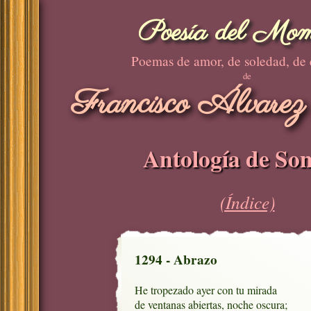
Poesía del Mom
Poemas de amor, de soledad, de
de
Francisco Álvarez
Antología de Son
(Índice)
1294 - Abrazo
He tropezado ayer con tu mirada

de ventanas abiertas, noche oscura;
