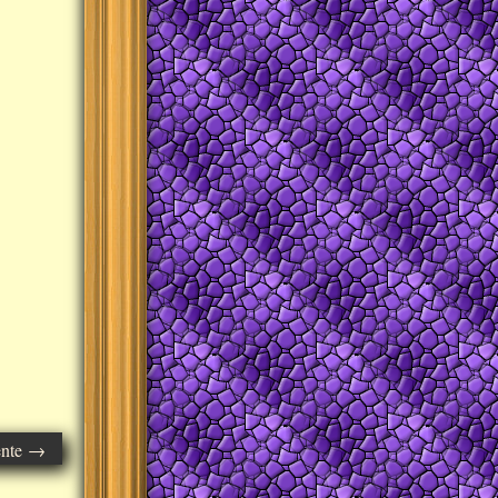
ente →