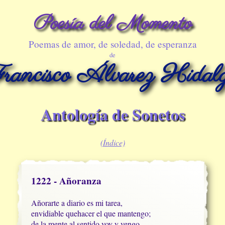
Poesía del Momento
Poemas de amor, de soledad, de esperanza
de
rancisco Álvarez Hidal
Antología de Sonetos
(Índice)
1222 - Añoranza
Añorarte a diario es mi tarea,

envidiable quehacer el que mantengo;

de la mente al sentido voy y vengo,
