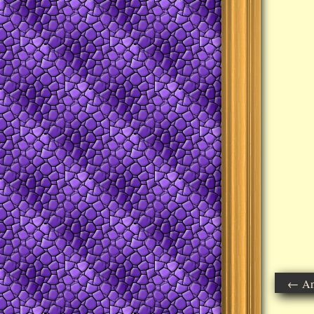
← Ant